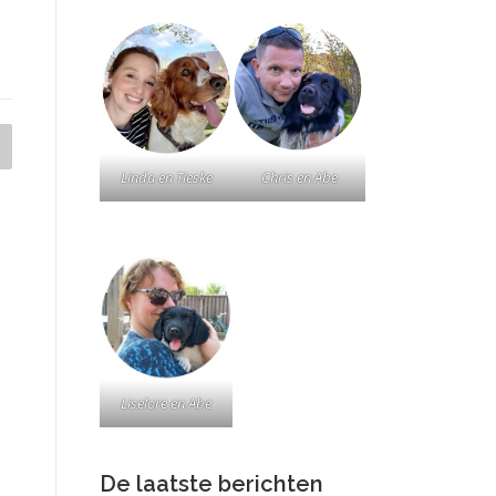
Chris en Abe
Linda en Tieske
Liselore en Abe
De laatste berichten