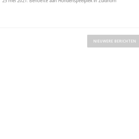
25 mei 2021: Behoefte aan Hondenspeelplek in Zuidhorn
NIEUWERE BERICHTEN