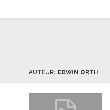
Ga
naar
de
inhoud
AUTEUR:
EDWIN ORTH