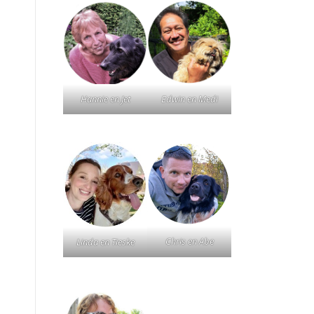
Hannie en Jet
Edwin en Medi
Chris en Abe
Linda en Tieske