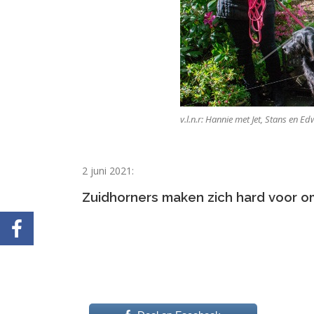
v.l.n.r: Hannie met Jet, Stans en E
2 juni 2021:
Zuidhorners maken zich hard voor o