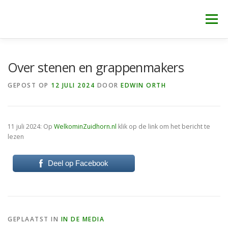
Ga
naar
Menu
de
inhoud
WELKOM
NIEUWS
IN DE MEDIA
CONTACT
Over stenen en grappenmakers
GEPOST OP
12 JULI 2024
DOOR
EDWIN ORTH
11 juli 2024: Op
WelkominZuidhorn.nl
klik op de link om het bericht te
lezen
Deel op Facebook
GEPLAATST IN
IN DE MEDIA