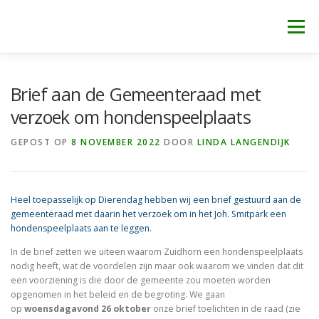
Ga
naar
Menu
de
inhoud
WELKOM
NIEUWS
IN DE MEDIA
CONTACT
Brief aan de Gemeenteraad met
verzoek om hondenspeelplaats
GEPOST OP
8 NOVEMBER 2022
DOOR
LINDA LANGENDIJK
Heel toepasselijk op Dierendag hebben wij een brief gestuurd aan de
gemeenteraad met daarin het verzoek om in het Joh. Smitpark een
hondenspeelplaats aan te leggen.
In de brief zetten we uiteen waarom Zuidhorn een hondenspeelplaats
nodig heeft, wat de voordelen zijn maar ook waarom we vinden dat dit
een voorziening is die door de gemeente zou moeten worden
opgenomen in het beleid en de begroting. We gaan
op
woensdagavond 26 oktober
onze brief toelichten in de raad (zie