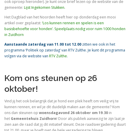
ook oproep hieronder). Je kunt onze brief lezen op de website van de
gemeente:
Lijst Ingekomen Stukken.
Het Dagblad van het Noorden heeft hier op donderdag een mooi
artikel over geplaatst:
‘Los kunnen rennen en spelen is een
basisbehoefte voor honden’. Speelplaats nodig voor ruim 1000 honden
in Zuidhorn
Aanstaande zaterdag van 11.00 tot 12.00
zitten we ook in het
programma ‘Politiek op zaterdag’ van RTV Zulthe. Je kunt dit programma
volgen via de website van
RTV Zulthe
.
Kom ons steunen op 26
oktober!
Vind jij het ook belangrijk dat je hond een plek heeft om veilig vrij te
kunnen rennen, en wil je dit duidelijk maken aan de gemeente? Kom
ons dan steunen op
woensdagavond 26 oktober om 19.30
in
het
Gemeentehuis Zuidhorn
! Door als publiek aanwezig te zijn laat je
zien aan de raad dat jij dit initiatief steunt. Deze raadsvergadering duurt
tot 21.00, maar je hoeft niet de hele vergadering te blijven.