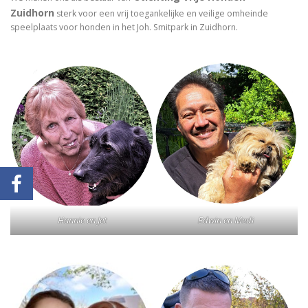
Zuidhorn
sterk voor een vrij toegankelijke en veilige omheinde
speelplaats voor honden in het Joh. Smitpark in Zuidhorn.
Hannie en Jet
Edwin en Medi