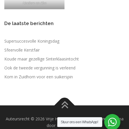
Liselore en Abe
De laatste berichten
Supersuccesvolle Koningsdag
Sfeervolle Kerstfair
Koude maar gezellige Sinterklaasintocht
Ook de tweede vergunning is verleend
Kom in Zuidhorn voor een suikerspin
Auteursrecht © 2026 Vrije Honden Zuidhorn
–
OnePress
thema
Stuur ons een WhatsApp!
door FameThemes