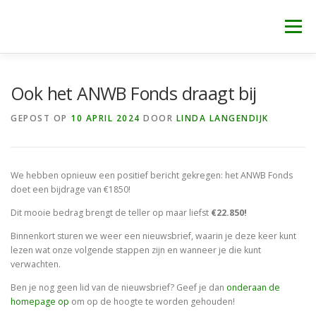
Ga
naar
Menu
de
inhoud
WELKOM
NIEUWS
IN DE MEDIA
CONTACT
Ook het ANWB Fonds draagt bij
GEPOST OP
10 APRIL 2024
DOOR
LINDA LANGENDIJK
We hebben opnieuw een positief bericht gekregen: het ANWB Fonds
doet een bijdrage van €1850!
Dit mooie bedrag brengt de teller op maar liefst
€22.850!
Binnenkort sturen we weer een nieuwsbrief, waarin je deze keer kunt
lezen wat onze volgende stappen zijn en wanneer je die kunt
verwachten.
Ben je nog geen lid van de nieuwsbrief? Geef je dan
onderaan de
homepage op
om op de hoogte te worden gehouden!